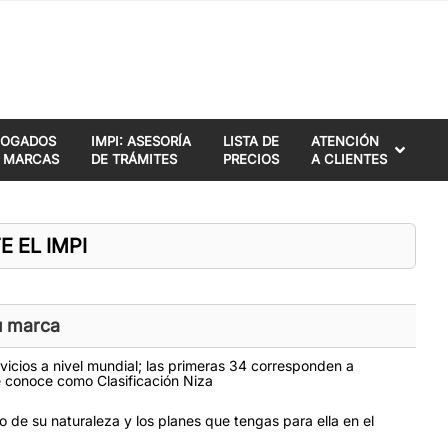
BOGADOS
IMPI: ASESORÍA
LISTA DE
ATENCIÓN
 MARCAS
DE TRÁMITES
PRECIOS
A CLIENTES
 EL IMPI
tu marca
vicios a nivel mundial; las primeras 34 corresponden a
 se conoce como Clasificación Niza
 de su naturaleza y los planes que tengas para ella en el