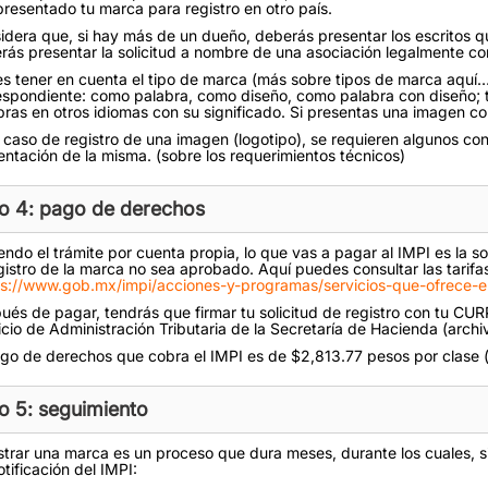
presentado tu marca para registro en otro país.
idera que, si hay más de un dueño, deberás presentar los escritos q
rás presentar la solicitud a nombre de una asociación legalmente con
s tener en cuenta el tipo de marca (más sobre tipos de marca aquí…)
espondiente: como palabra, como diseño, como palabra con diseño; t
bras en otros idiomas con su significado. Si presentas una imagen co
l caso de registro de una imagen (logotipo), se requieren algunos co
entación de la misma. (sobre los requerimientos técnicos)
o 4: pago de derechos
ndo el trámite por cuenta propia, lo que vas a pagar al IMPI es la sol
egistro de la marca no sea aprobado. Aquí puedes consultar las tarifas
ps://www.gob.mx/impi/acciones-y-programas/servicios-que-ofrece-el-
ués de pagar, tendrás que firmar tu solicitud de registro con tu CUR
icio de Administración Tributaria de la Secretaría de Hacienda (archiv
ago de derechos que cobra el IMPI es de $2,813.77 pesos por clase (
o 5: seguimiento
strar una marca es un proceso que dura meses, durante los cuales, si
tificación del IMPI: