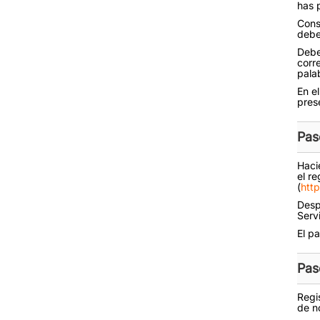
has 
Cons
debe
Debe
corr
pala
En e
pres
Pas
Hacie
el r
(
htt
Desp
Serv
El p
Pas
Regi
de no