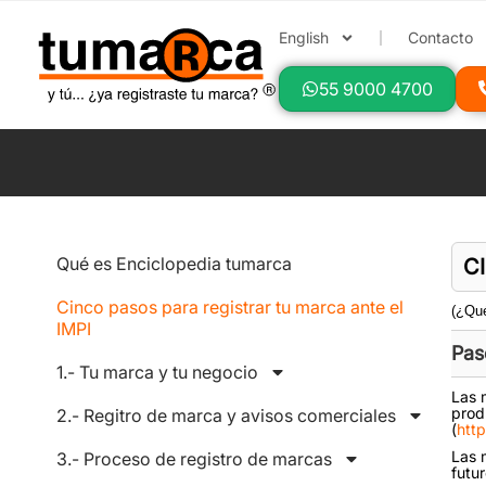
English
Contacto
55 9000 4700
Qué es Enciclopedia tumarca
C
Cinco pasos para registrar tu marca ante el
(¿Qu
IMPI
Pas
1.- Tu marca y tu negocio
Las 
prod
2.- Regitro de marca y avisos comerciales
(
http
Las 
3.- Proceso de registro de marcas
futu