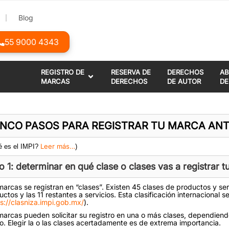
Blog
55 9000 4343
REGISTRO DE
RESERVA DE
DERECHOS
A
MARCAS
DERECHOS
DE AUTOR
DE
INCO PASOS PARA REGISTRAR TU MARCA ANTE
Leer más…
é es el IMPI?
)
o 1: determinar en qué clase o clases vas a registrar 
marcas se registran en “clases”. Existen 45 clases de productos y ser
uctos y las 11 restantes a servicios. Esta clasificación internacional
s://clasniza.impi.gob.mx/
).
marcas pueden solicitar su registro en una o más clases, dependiendo
ro. Elegir la o las clases acertadamente es de extrema importancia.