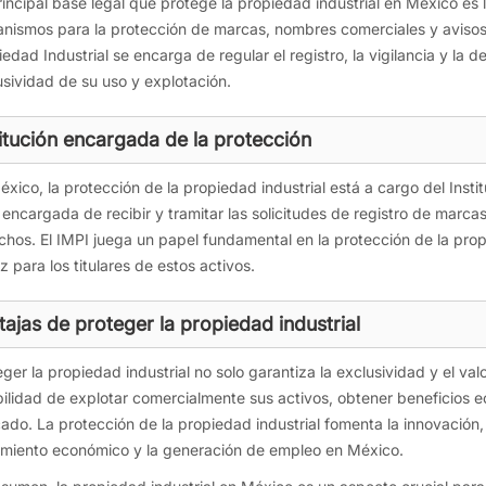
rincipal base legal que protege la propiedad industrial en México es l
nismos para la protección de marcas, nombres comerciales y avisos c
edad Industrial se encarga de regular el registro, la vigilancia y la 
usividad de su uso y explotación.
titución encargada de la protección
xico, la protección de la propiedad industrial está a cargo del Instit
a encargada de recibir y tramitar las solicitudes de registro de marca
chos. El IMPI juega un papel fundamental en la protección de la propi
z para los titulares de estos activos.
tajas de proteger la propiedad industrial
ger la propiedad industrial no solo garantiza la exclusividad y el val
bilidad de explotar comercialmente sus activos, obtener beneficios 
ado. La protección de la propiedad industrial fomenta la innovación, 
imiento económico y la generación de empleo en México.