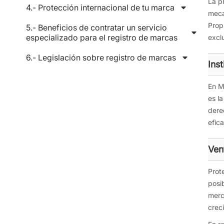
La p
4.- Protección internacional de tu marca
meca
Propi
5.- Beneficios de contratar un servicio
especializado para el registro de marcas
excl
6.- Legislación sobre registro de marcas
Ins
En Mé
es l
dere
efica
Ven
Prote
posi
merc
crec