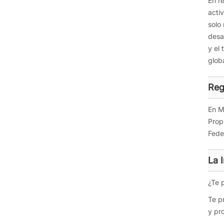
En r
acti
solo
desa
y el
glob
Reg
En M
Prop
Fede
La 
¿Te 
Te p
y pr