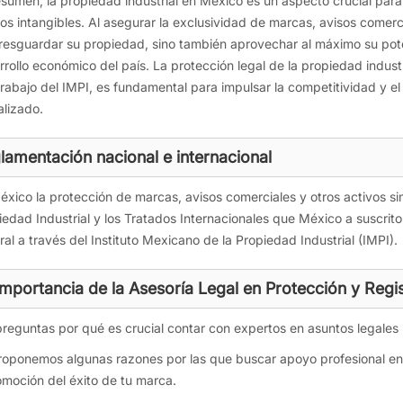
esumen, la propiedad industrial en México es un aspecto crucial par
vos intangibles. Al asegurar la exclusividad de marcas, avisos come
 resguardar su propiedad, sino también aprovechar al máximo su poten
rrollo económico del país. La protección legal de la propiedad indust
 trabajo del IMPI, es fundamental para impulsar la competitividad y 
alizado.
lamentación nacional e internacional
éxico la protección de marcas, avisos comerciales y otros activos sim
iedad Industrial y los Tratados Internacionales que México a suscrito
ral a través del Instituto Mexicano de la Propiedad Industrial (IMPI).
Importancia de la Asesoría Legal en Protección y Regi
preguntas por qué es crucial contar con expertos en asuntos legales 
roponemos algunas razones por las que buscar apoyo profesional en
omoción del éxito de tu marca.