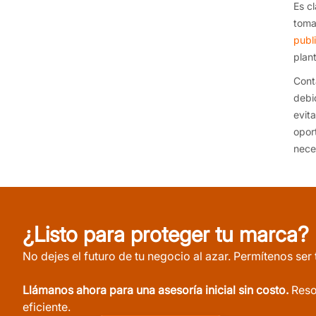
Es c
toma
publ
plan
Cont
debi
evit
opor
nece
¿Listo para proteger tu marca?
No dejes el futuro de tu negocio al azar. Permítenos ser 
Llámanos ahora para una asesoría inicial sin costo.
Reso
eficiente.