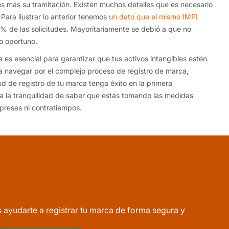
o es más su tramitación. Existen muchos detalles que es necesario
Para ilustrar lo anterior tenemos
un dato que el mismo IMPI
6% de las solicitudes. Mayoritariamente se debió a que no
to oportuno.
 es esencial para garantizar que tus activos intangibles estén
 navegar por el complejo proceso de registro de marca,
ud de registro de tu marca tenga éxito en la primera
a la tranquilidad de saber que estás tomando las medidas
rpresas ni contratiempos.
yudarte a registrar tu marca de forma segura y