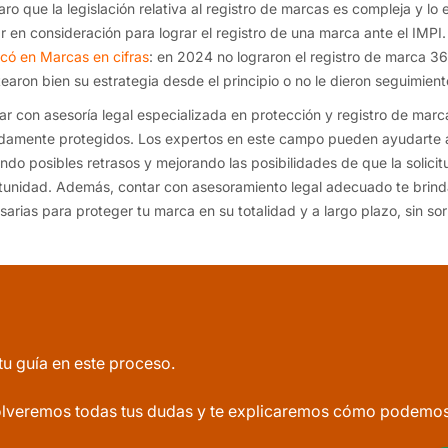
laro que la legislación relativa al registro de marcas es compleja y l
r en consideración para lograr el registro de una marca ante el IMPI. 
icó en Marcas en cifras
: en 2024 no lograron el registro de marca 3
tearon bien su estrategia desde el principio o no le dieron seguimien
ar con asesoría legal especializada en protección y registro de marca
damente protegidos. Los expertos en este campo pueden ayudarte a
ando posibles retrasos y mejorando las posibilidades de que la solicit
tunidad. Además, contar con asesoramiento legal adecuado te brind
sarias para proteger tu marca en su totalidad y a largo plazo, sin so
tu guía en este proceso.
lveremos todas tus dudas y te explicaremos cómo podemos a